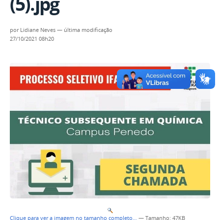
(5).jpg
por
Lidiane Neves
—
última modificação
27/10/2021 08h20
Clique para ver a imagem no tamanho completo…
—
Tamanho
: 47KB