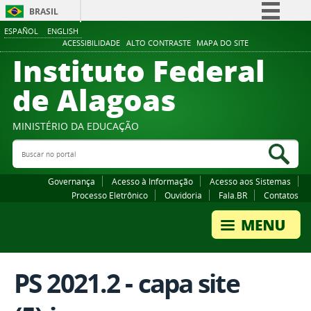
BRASIL
ESPAÑOL
ENGLISH
Simplifique!
ACESSIBILIDADE
ALTO CONTRASTE
MAPA DO SITE
Instituto Federal
Comunica BR
Participe
de Alagoas
Acesso à informação
Legislação
MINISTÉRIO DA EDUCAÇÃO
Buscar no portal
Canais
Bus
Governança
Acesso à Informação
Acesso aos Sistemas
Processo Eletrônico
Ouvidoria
Fala.BR
Contatos
PS 2021.2 - capa site