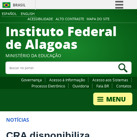
BRASIL
ESPAÑOL
ENGLISH
Simplifique!
ACESSIBILIDADE
ALTO CONTRASTE
MAPA DO SITE
Instituto Federal
Comunica BR
Participe
de Alagoas
Acesso à informação
Legislação
MINISTÉRIO DA EDUCAÇÃO
Buscar no portal
Canais
Bus
Governança
Acesso à Informação
Acesso aos Sistemas
Processo Eletrônico
Ouvidoria
Fala.BR
Contatos
NOTÍCIAS
CRA disponibiliza