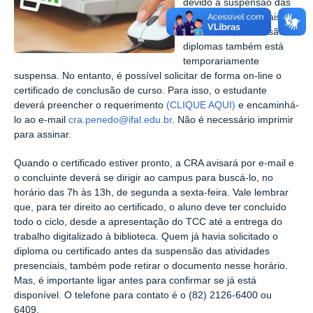
devido à suspensão das
atividades presenciais no
Ifal Penedo, a emissão de
diplomas também está
temporariamente
suspensa. No entanto, é possível solicitar de forma on-line o
certificado de conclusão de curso. Para isso, o estudante
deverá preencher o requerimento
(CLIQUE AQUI)
e encaminhá-
lo ao e-mail
cra.penedo@ifal.edu.br
. Não é necessário imprimir
para assinar.
Quando o certificado estiver pronto, a CRA avisará por e-mail e
o concluinte deverá se dirigir ao campus para buscá-lo, no
horário das 7h às 13h, de segunda a sexta-feira. Vale lembrar
que, para ter direito ao certificado, o aluno deve ter concluído
todo o ciclo, desde a apresentação do TCC até a entrega do
trabalho digitalizado à biblioteca. Quem já havia solicitado o
diploma ou certificado antes da suspensão das atividades
presenciais, também pode retirar o documento nesse horário.
Mas, é importante ligar antes para confirmar se já está
disponível. O telefone para contato é o (82) 2126-6400 ou
6409.