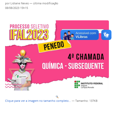
por
Lidiane Neves
—
última modificação
08/08/2023 15h15
Clique para ver a imagem no tamanho completo…
—
Tamanho
: 137KB