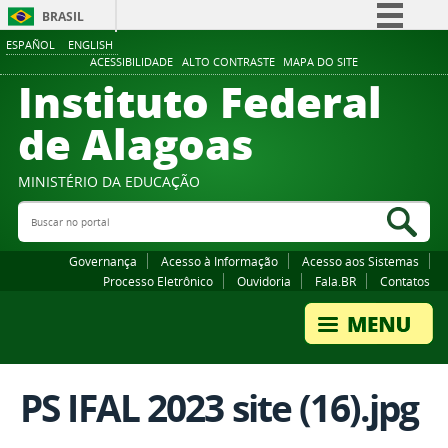
BRASIL
ESPAÑOL
ENGLISH
Simplifique!
ACESSIBILIDADE
ALTO CONTRASTE
MAPA DO SITE
Instituto Federal
Comunica BR
Participe
de Alagoas
Acesso à informação
Legislação
MINISTÉRIO DA EDUCAÇÃO
Buscar no portal
Canais
Bus
Governança
Acesso à Informação
Acesso aos Sistemas
Processo Eletrônico
Ouvidoria
Fala.BR
Contatos
PS IFAL 2023 site (16).jpg