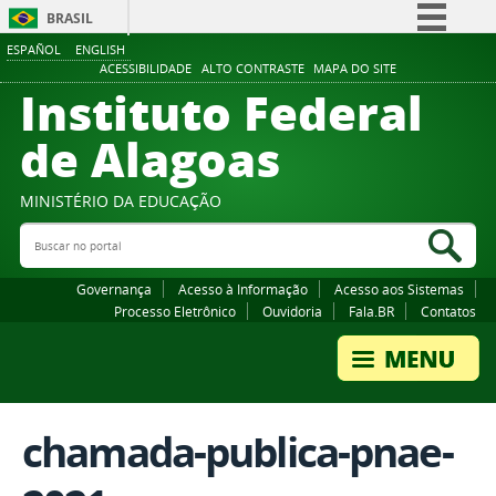
BRASIL
ESPAÑOL
ENGLISH
Simplifique!
ACESSIBILIDADE
ALTO CONTRASTE
MAPA DO SITE
Instituto Federal
Comunica BR
Participe
de Alagoas
Acesso à informação
Legislação
MINISTÉRIO DA EDUCAÇÃO
Buscar no portal
Canais
Bus
Governança
Acesso à Informação
Acesso aos Sistemas
Processo Eletrônico
Ouvidoria
Fala.BR
Contatos
chamada-publica-pnae-