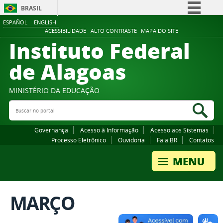
BRASIL
ESPAÑOL
ENGLISH
Simplifique!
ACESSIBILIDADE
ALTO CONTRASTE
MAPA DO SITE
Instituto Federal
Comunica BR
Participe
de Alagoas
Acesso à informação
Legislação
MINISTÉRIO DA EDUCAÇÃO
Buscar no portal
Canais
Bus
Governança
Acesso à Informação
Acesso aos Sistemas
Processo Eletrônico
Ouvidoria
Fala.BR
Contatos
MARÇO