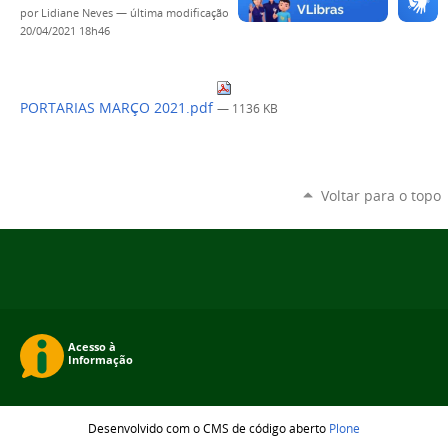
por
Lidiane Neves
—
última modificação
20/04/2021 18h46
PORTARIAS MARÇO 2021.pdf
— 1136 KB
Voltar para o topo
Desenvolvido com o CMS de código aberto
Plone