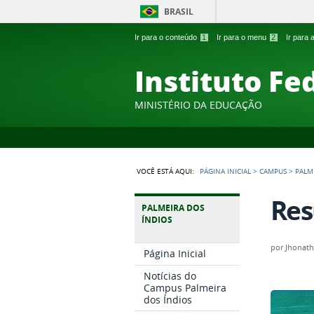
BRASIL
Ir para o conteúdo
1
Ir para o menu
2
Ir para
Instituto Fe
MINISTÉRIO DA EDUCAÇÃO
VOCÊ ESTÁ AQUI:
PÁGINA INICIAL
>
CAMPUS
>
PALM
Res
PALMEIRA DOS
ÍNDIOS
por
Jhonath
Página Inicial
Notícias do
Campus Palmeira
dos Índios