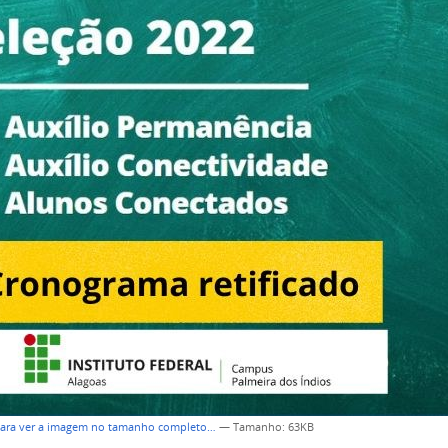
para ver a imagem no tamanho completo…
—
Tamanho
: 63KB