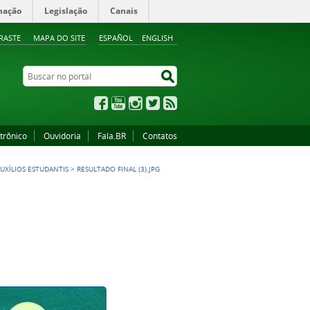
mação
Legislação
Canais
RASTE
MAPA DO SITE
ESPAÑOL
ENGLISH
Buscar no portal
Buscar no portal
Facebook
YouTube
Instagram
Twitter
RSS
trônico
Ouvidoria
Fala.BR
Contatos
UXÍLIOS ESTUDANTIS
>
RESULTADO FINAL (3).JPG