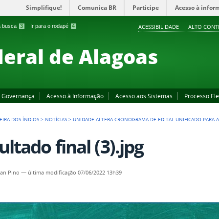
Simplifique!
Comunica BR
Participe
Acesso à infor
 a busca
3
Ir para o rodapé
4
ACESSIBILIDADE
ALTO CONT
deral de Alagoas
Governança
Acesso à Informação
Acesso aos Sistemas
Processo Ele
EIRA DOS ÍNDIOS
>
NOTÍCIAS
>
UNIDADE ALTERA CRONOGRAMA DE EDITAL UNIFICADO PARA A
ultado final (3).jpg
an Pino
—
última modificação
07/06/2022 13h39