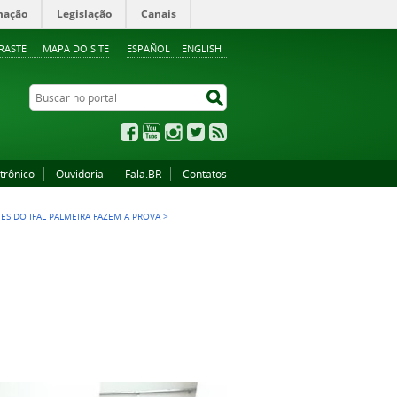
mação
Legislação
Canais
RASTE
MAPA DO SITE
ESPAÑOL
ENGLISH
Buscar no portal
Buscar no portal
Facebook
YouTube
Instagram
Twitter
RSS
trônico
Ouvidoria
Fala.BR
Contatos
TES DO IFAL PALMEIRA FAZEM A PROVA
>