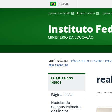
BRASIL
Ir para o conteúdo
1
Ir para o menu
2
Ir para
Instituto Fe
MINISTÉRIO DA EDUCAÇÃO
VOCÊ ESTÁ AQUI:
PÁGINA INICIAL
>
CAMPUS
>
PALM
REALIZAÇÃO.JPG
rea
PALMEIRA DOS
ÍNDIOS
por
monique
Página Inicial
Notícias do
Campus Palmeira
dos Índios