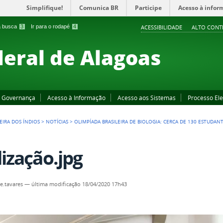
Simplifique!
Comunica BR
Participe
Acesso à infor
 a busca
3
Ir para o rodapé
4
ACESSIBILIDADE
ALTO CONT
deral de Alagoas
Governança
Acesso à Informação
Acesso aos Sistemas
Processo Ele
EIRA DOS ÍNDIOS
>
NOTÍCIAS
>
OLIMPÍADA BRASILEIRA DE BIOLOGIA: CERCA DE 130 ESTUDAN
lização.jpg
.tavares
—
última modificação
18/04/2020 17h43