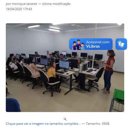
por
monique.tavares
—
última modificação
18/04/2020 17h43
Clique para ver a imagem no tamanho completo…
—
Tamanho
: 55KB