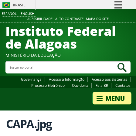
BRASIL
ESPAÑOL
ENGLISH
Simplifique!
ACESSIBILIDADE
ALTO CONTRASTE
MAPA DO SITE
Instituto Federal
Comunica BR
Participe
de Alagoas
Acesso à informação
Legislação
MINISTÉRIO DA EDUCAÇÃO
Buscar no portal
Canais
Bus
Governança
Acesso à Informação
Acesso aos Sistemas
Processo Eletrônico
Ouvidoria
Fala.BR
Contatos
CAPA.jpg