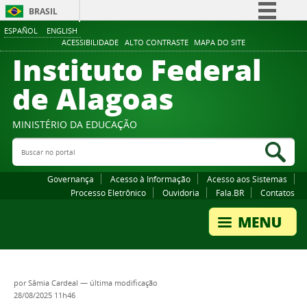
BRASIL
ESPAÑOL
ENGLISH
Simplifique!
ACESSIBILIDADE
ALTO CONTRASTE
MAPA DO SITE
Instituto Federal
Comunica BR
Participe
de Alagoas
Acesso à informação
Legislação
MINISTÉRIO DA EDUCAÇÃO
Buscar no portal
Canais
Bus
Governança
Acesso à Informação
Acesso aos Sistemas
Processo Eletrônico
Ouvidoria
Fala.BR
Contatos
por
Sâmia Cardeal
—
última modificação
28/08/2025 11h46