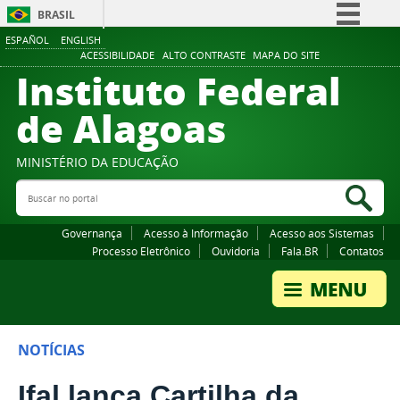
BRASIL
ESPAÑOL
ENGLISH
Simplifique!
ACESSIBILIDADE
ALTO CONTRASTE
MAPA DO SITE
Instituto Federal
Comunica BR
Participe
de Alagoas
Acesso à informação
Legislação
MINISTÉRIO DA EDUCAÇÃO
Buscar no portal
Canais
Bus
Governança
Acesso à Informação
Acesso aos Sistemas
Processo Eletrônico
Ouvidoria
Fala.BR
Contatos
NOTÍCIAS
Ifal lança Cartilha da