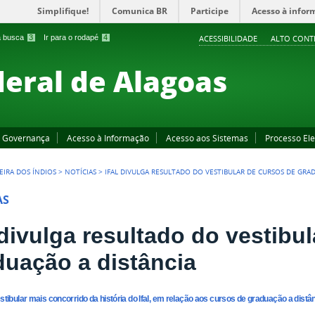
Simplifique!
Comunica BR
Participe
Acesso à infor
 a busca
3
Ir para o rodapé
4
ACESSIBILIDADE
ALTO CONT
deral de Alagoas
Governança
Acesso à Informação
Acesso aos Sistemas
Processo Ele
EIRA DOS ÍNDIOS
>
NOTÍCIAS
>
IFAL DIVULGA RESULTADO DO VESTIBULAR DE CURSOS DE GRA
AS
 divulga resultado do vestibu
duação a distância
estibular mais concorrido da história do Ifal, em relação aos cursos de graduação a distâ