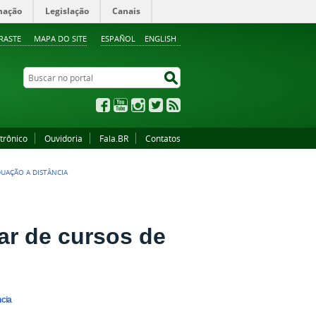
mação
Legislação
Canais
RASTE
MAPA DO SITE
ESPAÑOL
ENGLISH
Buscar no portal
Buscar no portal
Facebook
YouTube
Instagram
Twitter
RSS
trônico
Ouvidoria
Fala.BR
Contatos
DUAÇÃO A DISTÂNCIA
lar de cursos de
ncia