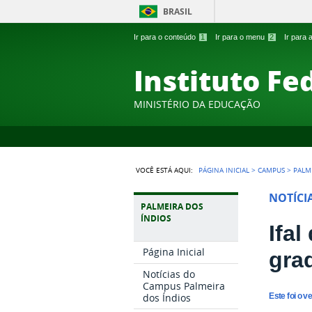
BRASIL
Ir para o conteúdo
1
Ir para o menu
2
Ir para
Instituto Fe
MINISTÉRIO DA EDUCAÇÃO
VOCÊ ESTÁ AQUI:
PÁGINA INICIAL
>
CAMPUS
>
PALM
NOTÍCI
PALMEIRA DOS
ÍNDIOS
Ifal
Página Inicial
gra
Notícias do
Campus Palmeira
dos Índios
Este foi o v