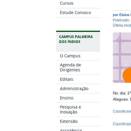
Cursos
Estude Conosco
por
Elaine
publicado
:
última mo
CAMPUS PALMEIRA
DOS ÍNDIOS
O Campus
Agenda de
Dirigentes
Editais
Administração
No dia 1
Ensino
Alagoas. 
Pesquisa e
Inovação
Classifica
Extensão
Classifica
Assistência