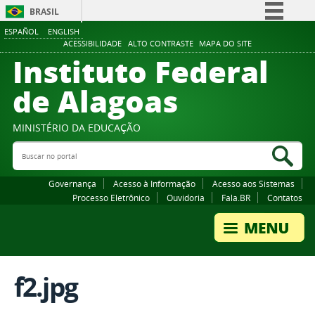
BRASIL
ESPAÑOL
ENGLISH
Simplifique!
ACESSIBILIDADE
ALTO CONTRASTE
MAPA DO SITE
Instituto Federal
Comunica BR
Participe
de Alagoas
Acesso à informação
Legislação
MINISTÉRIO DA EDUCAÇÃO
Buscar no portal
Canais
Bus
Governança
Acesso à Informação
Acesso aos Sistemas
Processo Eletrônico
Ouvidoria
Fala.BR
Contatos
f2.jpg