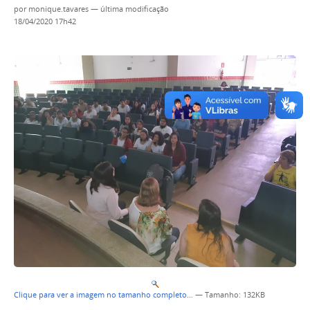
por
monique.tavares
—
última modificação
18/04/2020 17h42
Clique para ver a imagem no tamanho completo…
—
Tamanho
: 132KB