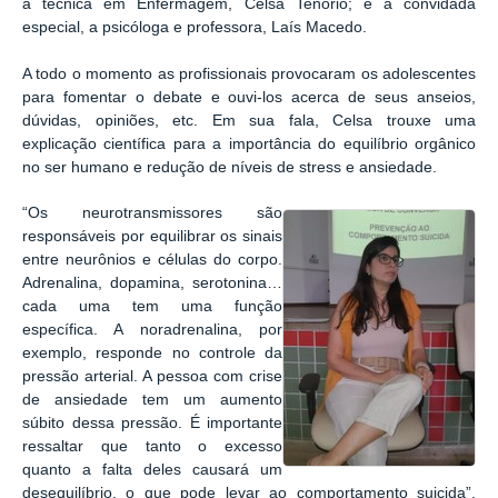
a técnica em Enfermagem, Celsa Tenório; e a convidada
especial, a psicóloga e professora, Laís Macedo.
A todo o momento as profissionais provocaram os adolescentes
para fomentar o debate e ouvi-los acerca de seus anseios,
dúvidas, opiniões, etc. Em sua fala, Celsa trouxe uma
explicação científica para a importância do equilíbrio orgânico
no ser humano e redução de níveis de stress e ansiedade.
“
Os neurotransmissores são
responsáveis por equilibrar os sinais
entre neurônios e células do corpo.
Adrenalina, dopamina, serotonina…
cada uma tem uma função
específica. A noradrenalina, por
exemplo, responde no controle da
pressão arterial. A pessoa com crise
de ansiedade tem um aumento
súbito dessa pressão. É importante
ressaltar que tanto o excesso
quanto a falta deles causará um
desequilíbrio, o que pode levar ao comportamento suicida”,