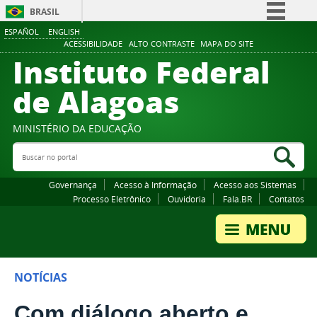
BRASIL
ESPAÑOL
ENGLISH
Simplifique!
ACESSIBILIDADE
ALTO CONTRASTE
MAPA DO SITE
Instituto Federal
Comunica BR
Participe
de Alagoas
Acesso à informação
Legislação
MINISTÉRIO DA EDUCAÇÃO
Buscar no portal
Canais
Bus
Governança
Acesso à Informação
Acesso aos Sistemas
Processo Eletrônico
Ouvidoria
Fala.BR
Contatos
NOTÍCIAS
Com diálogo aberto e