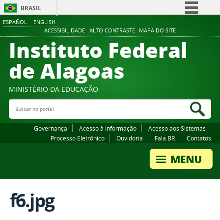
BRASIL
ESPAÑOL
ENGLISH
Simplifique!
ACESSIBILIDADE
ALTO CONTRASTE
MAPA DO SITE
Instituto Federal
Comunica BR
Participe
de Alagoas
Acesso à informação
Legislação
MINISTÉRIO DA EDUCAÇÃO
Buscar no portal
Canais
Bus
Governança
Acesso à Informação
Acesso aos Sistemas
Processo Eletrônico
Ouvidoria
Fala.BR
Contatos
f6.jpg