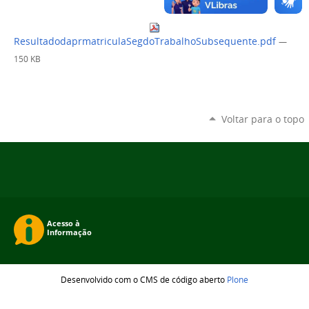
ResultadodaprmatriculaSegdoTrabalhoSubsequente.pdf
—
150 KB
Voltar para o topo
Desenvolvido com o CMS de código aberto
Plone