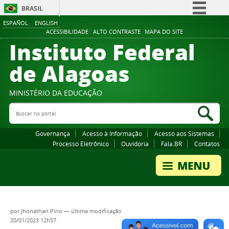
BRASIL
ESPAÑOL
ENGLISH
Simplifique!
ACESSIBILIDADE
ALTO CONTRASTE
MAPA DO SITE
Instituto Federal
Comunica BR
Participe
de Alagoas
Acesso à informação
Legislação
MINISTÉRIO DA EDUCAÇÃO
Buscar no portal
Canais
Bus
Governança
Acesso à Informação
Acesso aos Sistemas
Processo Eletrônico
Ouvidoria
Fala.BR
Contatos
por
Jhonathan Pino
—
última modificação
20/01/2023 12h57