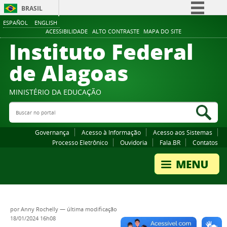
BRASIL
ESPAÑOL
ENGLISH
Simplifique!
ACESSIBILIDADE
ALTO CONTRASTE
MAPA DO SITE
Instituto Federal
Comunica BR
Participe
de Alagoas
Acesso à informação
Legislação
MINISTÉRIO DA EDUCAÇÃO
Buscar no portal
Canais
Bus
Governança
Acesso à Informação
Acesso aos Sistemas
Processo Eletrônico
Ouvidoria
Fala.BR
Contatos
por
Anny Rochelly
—
última modificação
18/01/2024 16h08