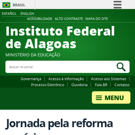
BRASIL
ESPAÑOL
ENGLISH
Simplifique!
ACESSIBILIDADE
ALTO CONTRASTE
MAPA DO SITE
Instituto Federal
Comunica BR
Participe
de Alagoas
Acesso à informação
Legislação
MINISTÉRIO DA EDUCAÇÃO
Buscar no portal
Canais
Bus
Governança
Acesso à Informação
Acesso aos Sistemas
Processo Eletrônico
Ouvidoria
Fala.BR
Contatos
Jornada pela reforma