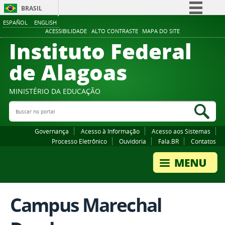
BRASIL
ESPAÑOL
ENGLISH
Simplifique!
ACESSIBILIDADE
ALTO CONTRASTE
MAPA DO SITE
Instituto Federal
Comunica BR
Participe
de Alagoas
Acesso à informação
Legislação
MINISTÉRIO DA EDUCAÇÃO
Buscar no portal
Canais
Bus
Governança
Acesso à Informação
Acesso aos Sistemas
Processo Eletrônico
Ouvidoria
Fala.BR
Contatos
Campus Marechal