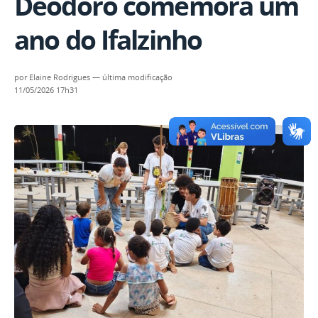
Deodoro comemora um
ano do Ifalzinho
por
Elaine Rodrigues
—
última modificação
11/05/2026 17h31