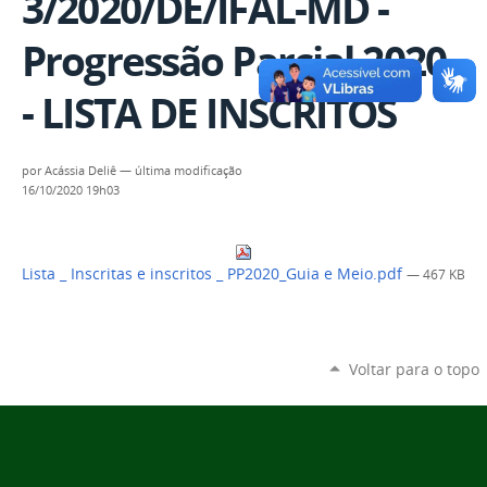
3/2020/DE/IFAL-MD -
Progressão Parcial 2020
- LISTA DE INSCRITOS
por
Acássia Deliê
—
última modificação
16/10/2020 19h03
Lista _ Inscritas e inscritos _ PP2020_Guia e Meio.pdf
— 467 KB
Voltar para o topo