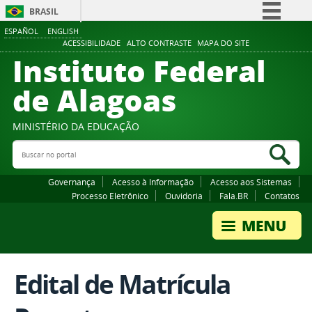
BRASIL
ESPAÑOL
ENGLISH
Simplifique!
ACESSIBILIDADE
ALTO CONTRASTE
MAPA DO SITE
Instituto Federal
Comunica BR
Participe
de Alagoas
Acesso à informação
Legislação
MINISTÉRIO DA EDUCAÇÃO
Buscar no portal
Canais
Bus
Governança
Acesso à Informação
Acesso aos Sistemas
Processo Eletrônico
Ouvidoria
Fala.BR
Contatos
Edital de Matrícula