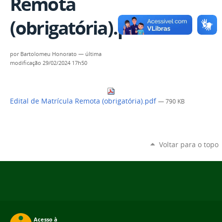
Remota
(obrigatória).pdf
por
Bartolomeu Honorato
—
última
modificação
29/02/2024 17h50
Edital de Matrícula Remota (obrigatória).pdf
— 790 KB
Voltar para o topo