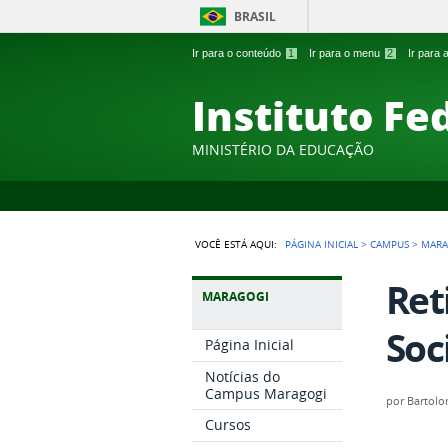
BRASIL
Ir para o conteúdo
1
Ir para o menu
2
Ir para
Instituto Fe
MINISTÉRIO DA EDUCAÇÃO
VOCÊ ESTÁ AQUI:
PÁGINA INICIAL
>
CAMPUS
>
MARA
Ret
MARAGOGI
Soc
Página Inicial
Notícias do
Campus Maragogi
por
Bartol
Cursos