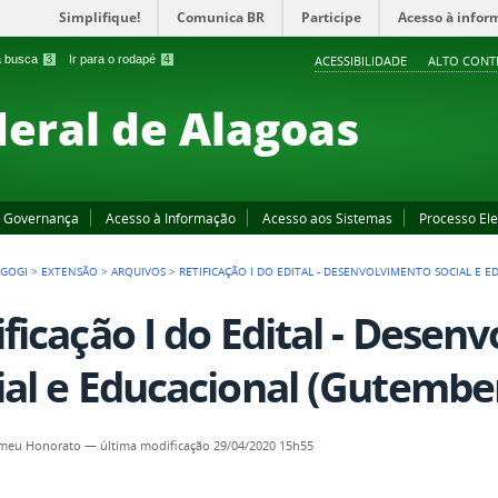
Simplifique!
Comunica BR
Participe
Acesso à infor
 a busca
3
Ir para o rodapé
4
ACESSIBILIDADE
ALTO CONT
deral de Alagoas
Governança
Acesso à Informação
Acesso aos Sistemas
Processo Ele
GOGI
>
EXTENSÃO
>
ARQUIVOS
>
RETIFICAÇÃO I DO EDITAL - DESENVOLVIMENTO SOCIAL E 
ificação I do Edital - Desen
ial e Educacional (Gutembe
omeu Honorato
—
última modificação
29/04/2020 15h55