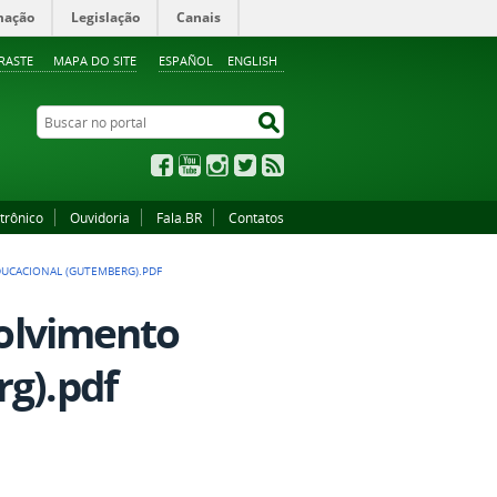
mação
Legislação
Canais
RASTE
MAPA DO SITE
ESPAÑOL
ENGLISH
Buscar no portal
Buscar no portal
Facebook
YouTube
Instagram
Twitter
RSS
trônico
Ouvidoria
Fala.BR
Contatos
EDUCACIONAL (GUTEMBERG).PDF
volvimento
rg).pdf