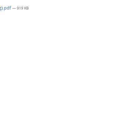
g).pdf
— 919 KB