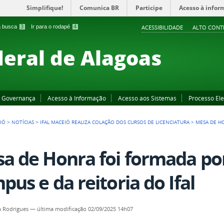
Simplifique!
Comunica BR
Participe
Acesso à infor
 a busca
3
Ir para o rodapé
4
ACESSIBILIDADE
ALTO CONT
deral de Alagoas
Governança
Acesso à Informação
Acesso aos Sistemas
Processo Ele
IÓ
>
NOTÍCIAS
>
IFAL MACEIÓ REALIZA COLAÇÃO DOS CURSOS DE LICENCIATURA
>
MESA DE H
a de Honra foi formada por
pus e da reitoria do Ifal
a Rodrigues
—
última modificação
02/09/2025 14h07