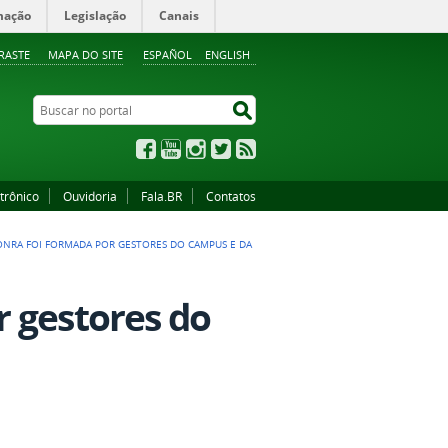
mação
Legislação
Canais
RASTE
MAPA DO SITE
ESPAÑOL
ENGLISH
Buscar no portal
Buscar no portal
Facebook
YouTube
Instagram
Twitter
RSS
trônico
Ouvidoria
Fala.BR
Contatos
ONRA FOI FORMADA POR GESTORES DO CAMPUS E DA
 gestores do