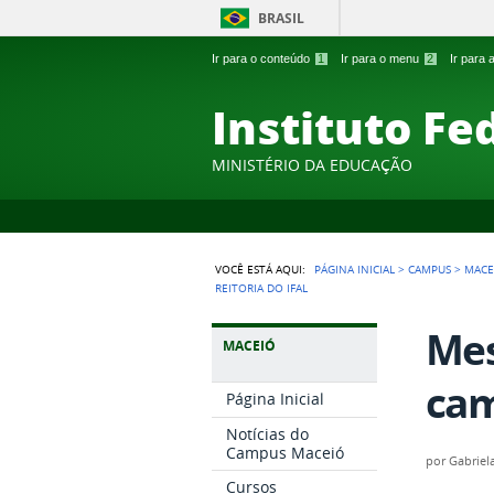
BRASIL
Ir para o conteúdo
1
Ir para o menu
2
Ir para
Instituto Fe
MINISTÉRIO DA EDUCAÇÃO
VOCÊ ESTÁ AQUI:
PÁGINA INICIAL
>
CAMPUS
>
MACE
REITORIA DO IFAL
Mes
MACEIÓ
cam
Página Inicial
Notícias do
Campus Maceió
por
Gabriel
Cursos