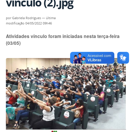
vínculo (2).jpg
por
Gabriela Rodrigues
—
última
modificação
04/05/2022 09h46
Atividades vínculo foram iniciadas nesta terça-feira
(03/05)