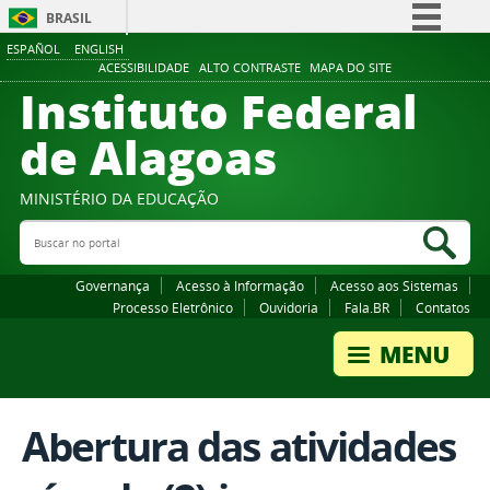
BRASIL
ESPAÑOL
ENGLISH
Simplifique!
ACESSIBILIDADE
ALTO CONTRASTE
MAPA DO SITE
Instituto Federal
Comunica BR
Participe
de Alagoas
Acesso à informação
Legislação
MINISTÉRIO DA EDUCAÇÃO
Buscar no portal
Canais
Bus
Governança
Acesso à Informação
Acesso aos Sistemas
Processo Eletrônico
Ouvidoria
Fala.BR
Contatos
Abertura das atividades