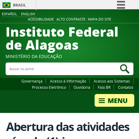
BRASIL
ESPAÑOL
ENGLISH
Simplifique!
ACESSIBILIDADE
ALTO CONTRASTE
MAPA DO SITE
Instituto Federal
Comunica BR
Participe
de Alagoas
Acesso à informação
Legislação
MINISTÉRIO DA EDUCAÇÃO
Buscar no portal
Canais
Bus
Governança
Acesso à Informação
Acesso aos Sistemas
Processo Eletrônico
Ouvidoria
Fala.BR
Contatos
Abertura das atividades