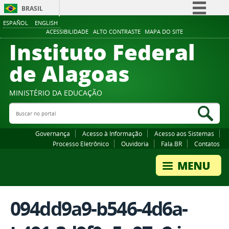
BRASIL
ESPAÑOL
ENGLISH
Simplifique!
ACESSIBILIDADE
ALTO CONTRASTE
MAPA DO SITE
Instituto Federal
Comunica BR
Participe
de Alagoas
Acesso à informação
Legislação
MINISTÉRIO DA EDUCAÇÃO
Buscar no portal
Canais
Bus
Governança
Acesso à Informação
Acesso aos Sistemas
Processo Eletrônico
Ouvidoria
Fala.BR
Contatos
094dd9a9-b546-4d6a-