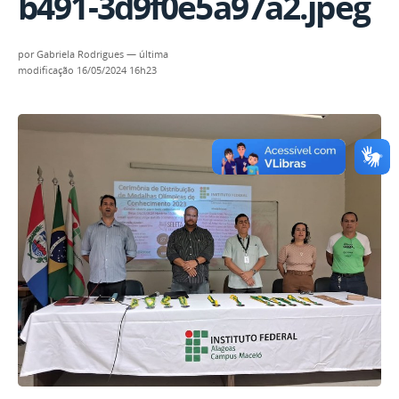
b491-3d9f0e5a97a2.jpeg
por
Gabriela Rodrigues
—
última
modificação
16/05/2024 16h23