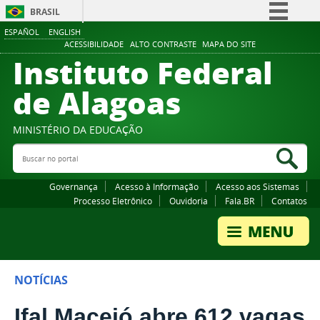
BRASIL
ESPAÑOL
ENGLISH
Simplifique!
ACESSIBILIDADE
ALTO CONTRASTE
MAPA DO SITE
Instituto Federal
Comunica BR
Participe
de Alagoas
Acesso à informação
Legislação
MINISTÉRIO DA EDUCAÇÃO
Buscar no portal
Canais
Bus
Governança
Acesso à Informação
Acesso aos Sistemas
Processo Eletrônico
Ouvidoria
Fala.BR
Contatos
NOTÍCIAS
Ifal Maceió abre 612 vagas