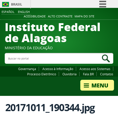
BRASIL
ESPAÑOL
ENGLISH
Simplifique!
ACESSIBILIDADE
ALTO CONTRASTE
MAPA DO SITE
Instituto Federal
Comunica BR
Participe
de Alagoas
Acesso à informação
Legislação
MINISTÉRIO DA EDUCAÇÃO
Buscar no portal
Canais
Bus
Governança
Acesso à Informação
Acesso aos Sistemas
Processo Eletrônico
Ouvidoria
Fala.BR
Contatos
20171011_190344.jpg