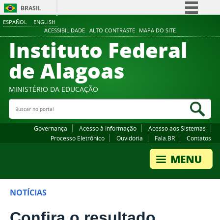
BRASIL
ESPAÑOL
ENGLISH
Simplifique!
ACESSIBILIDADE
ALTO CONTRASTE
MAPA DO SITE
Instituto Federal
Comunica BR
Participe
de Alagoas
Acesso à informação
Legislação
MINISTÉRIO DA EDUCAÇÃO
Buscar no portal
Canais
Bus
Governança
Acesso à Informação
Acesso aos Sistemas
Processo Eletrônico
Ouvidoria
Fala.BR
Contatos
NOTÍCIAS
Confira o resultado