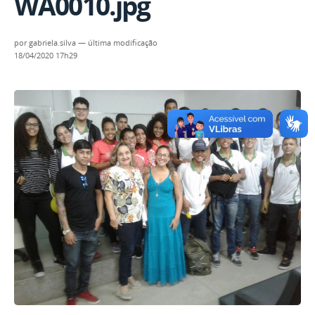
WA0010.jpg
por
gabriela.silva
—
última modificação
18/04/2020 17h29