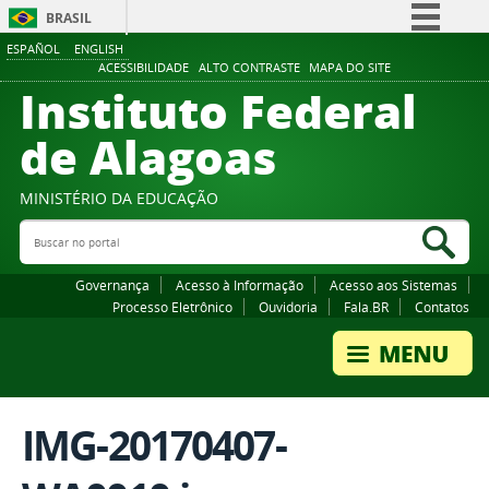
BRASIL
ESPAÑOL
ENGLISH
Simplifique!
ACESSIBILIDADE
ALTO CONTRASTE
MAPA DO SITE
Instituto Federal
Comunica BR
Participe
de Alagoas
Acesso à informação
Legislação
MINISTÉRIO DA EDUCAÇÃO
Buscar no portal
Canais
Bus
Governança
Acesso à Informação
Acesso aos Sistemas
Processo Eletrônico
Ouvidoria
Fala.BR
Contatos
IMG-20170407-