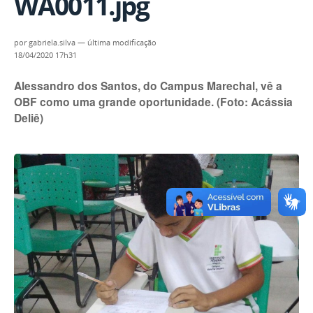
WA0011.jpg
por
gabriela.silva
—
última modificação
18/04/2020 17h31
Alessandro dos Santos, do Campus Marechal, vê a
OBF como uma grande oportunidade. (Foto: Acássia
Deliê)