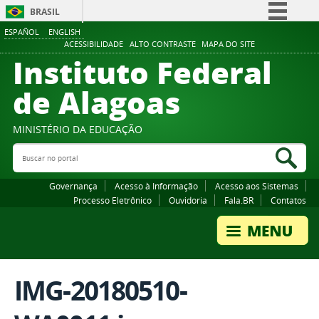
BRASIL
ESPAÑOL
ENGLISH
Simplifique!
ACESSIBILIDADE
ALTO CONTRASTE
MAPA DO SITE
Instituto Federal
Comunica BR
Participe
de Alagoas
Acesso à informação
Legislação
MINISTÉRIO DA EDUCAÇÃO
Buscar no portal
Canais
Bus
Governança
Acesso à Informação
Acesso aos Sistemas
Processo Eletrônico
Ouvidoria
Fala.BR
Contatos
IMG-20180510-