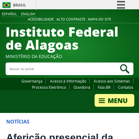
BRASIL
ESPAÑOL
ENGLISH
Simplifique!
ACESSIBILIDADE
ALTO CONTRASTE
MAPA DO SITE
Instituto Federal
Comunica BR
Participe
de Alagoas
Acesso à informação
Legislação
MINISTÉRIO DA EDUCAÇÃO
Buscar no portal
Canais
Bus
Governança
Acesso à Informação
Acesso aos Sistemas
Processo Eletrônico
Ouvidoria
Fala.BR
Contatos
NOTÍCIAS
Aferição presencial da