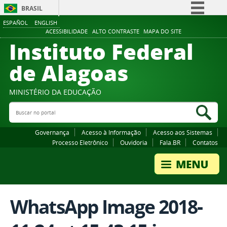
BRASIL
ESPAÑOL
ENGLISH
Simplifique!
ACESSIBILIDADE
ALTO CONTRASTE
MAPA DO SITE
Instituto Federal
Comunica BR
Participe
de Alagoas
Acesso à informação
Legislação
MINISTÉRIO DA EDUCAÇÃO
Buscar no portal
Canais
Bus
Governança
Acesso à Informação
Acesso aos Sistemas
Processo Eletrônico
Ouvidoria
Fala.BR
Contatos
WhatsApp Image 2018-