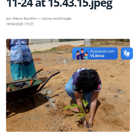
11-24 at 15.43.15.jpeg
por
Márcio Bomfim
—
última modificação
18/04/2020 17h27