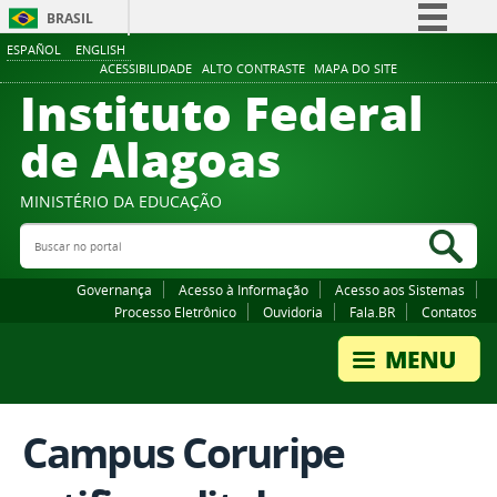
BRASIL
ESPAÑOL
ENGLISH
Simplifique!
ACESSIBILIDADE
ALTO CONTRASTE
MAPA DO SITE
Instituto Federal
Comunica BR
Participe
de Alagoas
Acesso à informação
Legislação
MINISTÉRIO DA EDUCAÇÃO
Buscar no portal
Canais
Bus
Governança
Acesso à Informação
Acesso aos Sistemas
Processo Eletrônico
Ouvidoria
Fala.BR
Contatos
Campus Coruripe