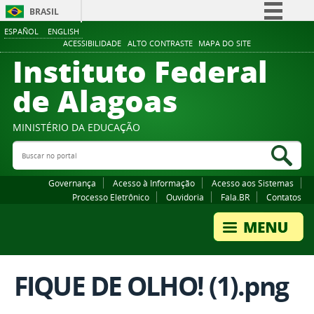
BRASIL
ESPAÑOL
ENGLISH
Simplifique!
ACESSIBILIDADE
ALTO CONTRASTE
MAPA DO SITE
Instituto Federal
Comunica BR
Participe
de Alagoas
Acesso à informação
Legislação
MINISTÉRIO DA EDUCAÇÃO
Buscar no portal
Canais
Bus
Governança
Acesso à Informação
Acesso aos Sistemas
Processo Eletrônico
Ouvidoria
Fala.BR
Contatos
FIQUE DE OLHO! (1).png