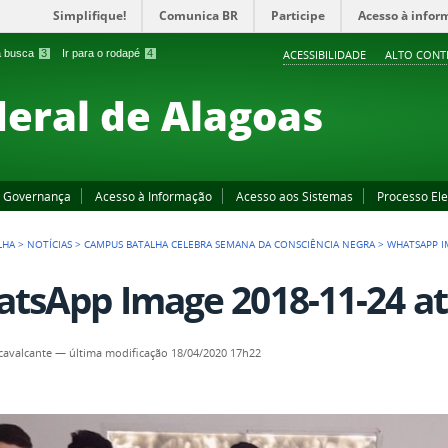
Simplifique!
Comunica BR
Participe
Acesso à infor
 a busca
3
Ir para o rodapé
4
ACESSIBILIDADE
ALTO CONT
deral de Alagoas
Governança
Acesso à Informação
Acesso aos Sistemas
Processo Ele
LHA
>
NOTÍCIAS
>
CAMPUS BATALHA CELEBRA SEMANA DA CONSCIÊNCIA NEGRA
>
WHATSAPP IM
tsApp Image 2018-11-24 at 
.cavalcante
—
última modificação
18/04/2020 17h22