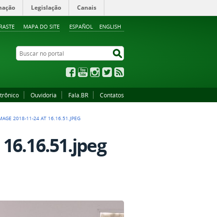
mação
Legislação
Canais
RASTE
MAPA DO SITE
ESPAÑOL
ENGLISH
Buscar no portal
Buscar no portal
Facebook
YouTube
Instagram
Twitter
RSS
trônico
Ouvidoria
Fala.BR
Contatos
AGE 2018-11-24 AT 16.16.51.JPEG
16.16.51.jpeg