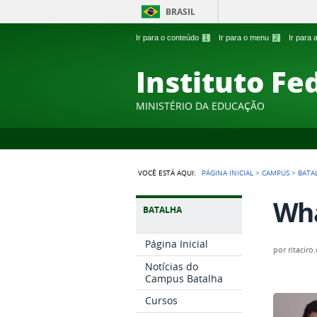
BRASIL
Ir para o conteúdo
1
Ir para o menu
2
Ir para
Instituto Fe
MINISTÉRIO DA EDUCAÇÃO
VOCÊ ESTÁ AQUI:
PÁGINA INICIAL
>
CAMPUS
>
BATA
Wha
BATALHA
Página Inicial
por
ritaciro
Notícias do
Campus Batalha
Cursos