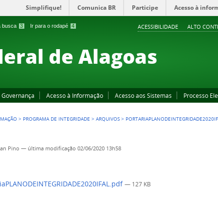
Simplifique!
Comunica BR
Participe
Acesso à infor
 a busca
3
Ir para o rodapé
4
ACESSIBILIDADE
ALTO CONT
deral de Alagoas
Governança
Acesso à Informação
Acesso aos Sistemas
Processo Ele
RMAÇÃO
>
PROGRAMA DE INTEGRIDADE
>
ARQUIVOS
>
PORTARIAPLANODEINTEGRIDADE2020IF
an Pino
—
última modificação
02/06/2020 13h58
riaPLANODEINTEGRIDADE2020IFAL.pdf
— 127 KB