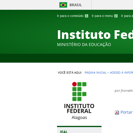
BRASIL
Ir para o conteúdo
1
Ir para o menu
2
Ir para
Instituto Fe
MINISTÉRIO DA EDUCAÇÃO
VOCÊ ESTÁ AQUI:
PÁGINA INICIAL
>
ACESSO À INFO
por
Jhonath
Porta
IFAL