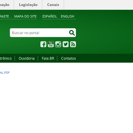
mação
Legislação
Canais
RASTE
MAPA DO SITE
ESPAÑOL
ENGLISH
Buscar no portal
Buscar no portal
Facebook
YouTube
Instagram
Twitter
RSS
trônico
Ouvidoria
Fala.BR
Contatos
AL.PDF