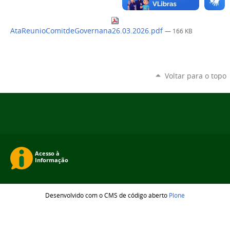
AtaReunioComitdeGovernana26.03.2026.pdf
— 166 KB
Voltar para o topo
Desenvolvido com o CMS de código aberto
Plone