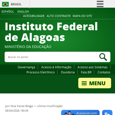
BRASIL
ESPAÑOL
ENGLISH
Simplifique!
ACESSIBILIDADE
ALTO CONTRASTE
MAPA DO SITE
Instituto Federal
Comunica BR
Participe
de Alagoas
Acesso à informação
Legislação
MINISTÉRIO DA EDUCAÇÃO
Buscar no portal
Canais
Bus
Governança
Acesso à Informação
Acesso aos Sistemas
Processo Eletrônico
Ouvidoria
Fala.BR
Contatos
por
Nise Farias Braga
—
última modificação
06/04/2026 16h34