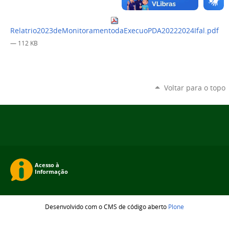
Relatrio2023deMonitoramentodaExecuoPDA20222024Ifal.pdf
— 112 KB
Voltar para o topo
Desenvolvido com o CMS de código aberto
Plone