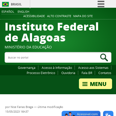
BRASIL
ESPAÑOL
ENGLISH
Simplifique!
ACESSIBILIDADE
ALTO CONTRASTE
MAPA DO SITE
Instituto Federal
Comunica BR
Participe
de Alagoas
Acesso à informação
Legislação
MINISTÉRIO DA EDUCAÇÃO
Buscar no portal
Canais
Bus
Governança
Acesso à Informação
Acesso aos Sistemas
Processo Eletrônico
Ouvidoria
Fala.BR
Contatos
por
Nise Farias Braga
—
última modificação
15/05/2023 16h37