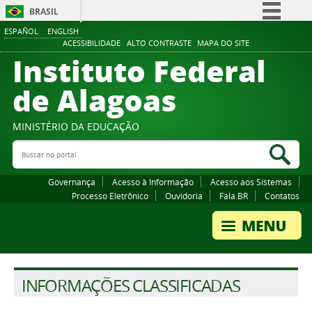
BRASIL
ESPAÑOL
ENGLISH
Simplifique!
ACESSIBILIDADE
ALTO CONTRASTE
MAPA DO SITE
Instituto Federal
Comunica BR
Participe
de Alagoas
Acesso à informação
Legislação
MINISTÉRIO DA EDUCAÇÃO
Buscar no portal
Canais
Bus
Governança
Acesso à Informação
Acesso aos Sistemas
Processo Eletrônico
Ouvidoria
Fala.BR
Contatos
INFORMAÇÕES CLASSIFICADAS