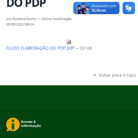
DO PDP
por
Roberta Rocha
—
última modificação
05/08/2020 08h24
FLUXO ELABORAÇÃO DO PDP.pdf
— 207 KB
Voltar para o topo