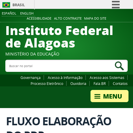
BRASIL
ESPAÑOL
ENGLISH
Simplifique!
ACESSIBILIDADE
ALTO CONTRASTE
MAPA DO SITE
Instituto Federal
Comunica BR
Participe
de Alagoas
Acesso à informação
Legislação
MINISTÉRIO DA EDUCAÇÃO
Buscar no portal
Canais
Bus
Governança
Acesso à Informação
Acesso aos Sistemas
Processo Eletrônico
Ouvidoria
Fala.BR
Contatos
FLUXO ELABORAÇÃO