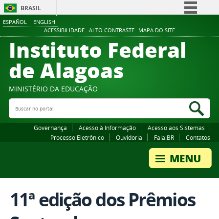
BRASIL
ESPAÑOL
ENGLISH
Simplifique!
ACESSIBILIDADE
ALTO CONTRASTE
MAPA DO SITE
Instituto Federal
Comunica BR
Participe
de Alagoas
Acesso à informação
Legislação
MINISTÉRIO DA EDUCAÇÃO
Buscar no portal
Canais
Bus
Governança
Acesso à Informação
Acesso aos Sistemas
Processo Eletrônico
Ouvidoria
Fala.BR
Contatos
11ª edição dos Prêmios