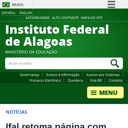
BRASIL
ESPAÑOL
ENGLISH
Simplifique!
ACESSIBILIDADE
ALTO CONTRASTE
MAPA DO SITE
Instituto Federal
Comunica BR
Participe
de Alagoas
Acesso à informação
Legislação
MINISTÉRIO DA EDUCAÇÃO
Buscar no portal
Canais
Bus
Governança
Acesso à Informação
Acesso aos Sistemas
Processo Eletrônico
Ouvidoria
Fala.BR
Contatos
NOTÍCIAS
Ifal retoma página com