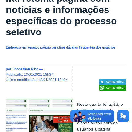
notícias e informações
específicas do processo
seletivo
Endereço tem espaço próprio para tirar dúvidas frequentes dos usuários
por
Jhonathan Pino
—
publicado
:
13/01/2021 18h37
,
última modificação
:
18/01/2021 13h24
Compartilhar
Compartilhar
Nesta quarta-feira, 13, o
Instituto Federal de
Alagoas (Ifal)
disponibilizou para os
usuários a página