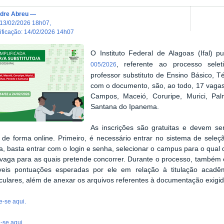
dre Abreu
—
13/02/2026 18h07
,
dificação
:
14/02/2026 14h07
O Instituto Federal de Alagoas (Ifal) pu
, referente ao processo selet
005/2026
professor substituto de Ensino Básico, 
com o documento, são, ao todo, 17 vagas
Campos, Maceió, Coruripe, Murici, Pal
Santana do Ipanema.
As inscrições são gratuitas e devem se
, de forma online
. Primeiro, é necessário entrar no sistema de seleçã
a, basta entrar com o login e senha, selecionar o campus para o qual
 vaga para as quais pretende concorrer. Durante o processo, também 
veis pontuações esperadas por ele em relação à titulação acadêmi
iculares, além de anexar os arquivos referentes à documentação exigida
e-se aqui.
a-se aqui.