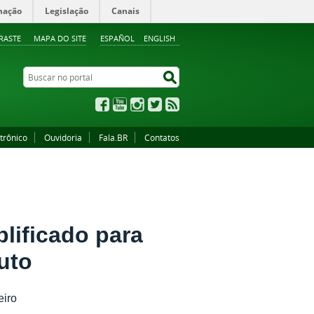
mação
Legislação
Canais
RASTE
MAPA DO SITE
ESPAÑOL
ENGLISH
Buscar no portal
Buscar no portal
Facebook
YouTube
Instagram
Twitter
RSS
trônico
Ouvidoria
Fala.BR
Contatos
plificado para
uto
eiro