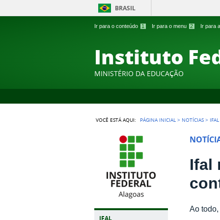
BRASIL
Ir para o conteúdo
1
Ir para o menu
2
Ir para
Instituto Fe
MINISTÉRIO DA EDUCAÇÃO
VOCÊ ESTÁ AQUI:
PÁGINA INICIAL
>
NOTÍCIAS
>
IFA
NOTÍCI
Ifal
con
Ao todo,
IFAL