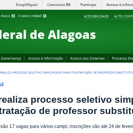
Simplifique!
Comunica BR
Participe
Acesso à infor
 a busca
3
Ir para o rodapé
4
ACESSIBILIDADE
ALTO CONT
deral de Alagoas
Governança
Acesso à Informação
Acesso aos Sistemas
Processo Ele
L REALIZA PROCESSO SELETIVO SIMPLIFICADO PARA CONTRATAÇÃO DE PROFESSOR SUBSTITUTO
AS
 realiza processo seletivo sim
tratação de professor substit
 são 17 vagas para vários campi; inscrições vão até 24 de fever