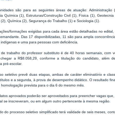
nidades são para as seguintes áreas de atuação: Administração (1)
a Química (1), Estruturas/Construção Civil (1), Física (1), Geotecnia 
(2), Química (2), Segurança do Trabalho (1) e Sociologia (1).
tações/formações exigidas para cada área estão detalhadas no edital,
mandante. Das 17 disponibilizadas, 11 são para ampla concorrência
 indígenas e uma para pessoas com deficiência.
de trabalho do professor substituto é de 40 horas semanais, com ve
chegar a R$8.058,29, conforme a titulação do candidato, além de v
ia pré-escolar.
o seletivo prevê duas etapas, ambas de caráter eliminatório e classi
títulos e a segunda, à prova de desempenho didático. O resultado fin
m homologação prevista para o dia 6 do mesmo mês.
atos aprovados poderão ser aproveitados para preencher vagas que,
al se inscreveram, ou em algum outro pertencente à mesma região.
do do processo seletivo simplificado terá validade de seis meses, cont