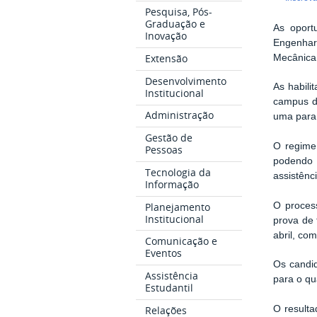
Pesquisa, Pós-
Graduação e
As oportu
Inovação
Engenhari
Extensão
Mecânica 
Desenvolvimento
As habili
Institucional
campus de
Administração
uma para
Gestão de
O regime 
Pessoas
podendo 
Tecnologia da
assistênc
Informação
Planejamento
O process
Institucional
prova de 
abril, co
Comunicação e
Eventos
Os candid
Assistência
para o qu
Estudantil
Relações
O resulta