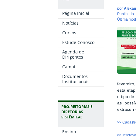
por
Alexan
Página Inicial
publicado
:
última mo
Notícias
Cursos
Estude Conosco
Agenda de
Dirigentes
Campi
Documentos
Institucionais
fevereiro
esta etap
o tipo de
as possí
PRÓ-REITORIAS E
extracurr
DIRETORIAS
SISTÊMICAS
>> Cadastr
Ensino
>> Inscrev