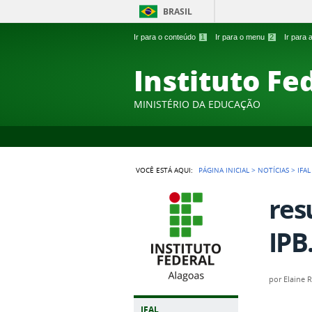
BRASIL
Ir para o conteúdo
1
Ir para o menu
2
Ir para
Instituto Fe
MINISTÉRIO DA EDUCAÇÃO
VOCÊ ESTÁ AQUI:
PÁGINA INICIAL
>
NOTÍCIAS
>
IFA
res
IPB
por
Elaine 
IFAL