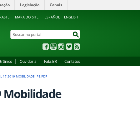
mação
Legislação
Canais
RASTE
MAPA DO SITE
ESPAÑOL
ENGLISH
Buscar no portal
Buscar no portal
Facebook
YouTube
Instagram
Twitter
RSS
trônico
Ouvidoria
Fala.BR
Contatos
L 17 2019 MOBILIDADE IPB.PDF
9 Mobilidade