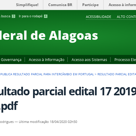
Simplifique!
Comunica BR
Participe
Acesso à infor
 a busca
3
Ir para o rodapé
4
ACESSIBILIDADE
ALTO CONT
deral de Alagoas
Governança
Acesso à Informação
Acesso aos Sistemas
Processo Ele
L PUBLICA RESULTADO PARCIAL PARA INTERCÂMBIO EM PORTUGAL
>
RESULTADO PARCIAL EDITA
ultado parcial edital 17 201
.pdf
Rodrigues
—
última modificação
18/04/2020 02h50