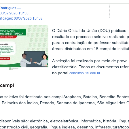
 Rodrigues
—
03/07/2026 15h53
,
dificação
:
03/07/2026 15h53
O Diário Oficial da União (DOU) publicou,
resultado do processo seletivo realizado pe
para a contratação de professor substitu
áreas, distribuídas em 15 campi da institu
A seleção foi realizada por meio de prova d
classificatório. Todos os documentos refer
no portal
.
concurso.ifal.edu.br
 campi
o seletivo foi destinado aos campi Arapiraca, Batalha, Benedito Bent
 Palmeira dos Índios, Penedo, Santana do Ipanema, São Miguel dos C
disponíveis são: eletrônica, eletroeletrônica, informática, história, lí
/construção civil, geografia, língua inglesa, desenho, infraestrutura/top