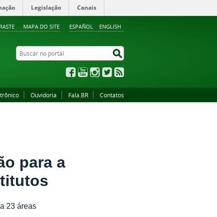
mação
Legislação
Canais
RASTE
MAPA DO SITE
ESPAÑOL
ENGLISH
Buscar no portal
Buscar no portal
Facebook
YouTube
Instagram
Twitter
RSS
trônico
Ouvidoria
Fala.BR
Contatos
ão para a
titutos
ra 23 áreas