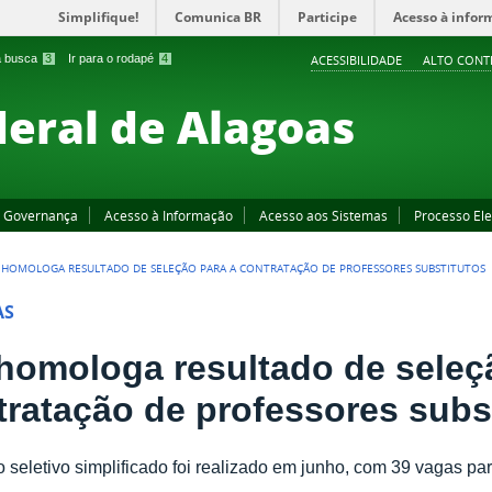
Simplifique!
Comunica BR
Participe
Acesso à infor
 a busca
3
Ir para o rodapé
4
ACESSIBILIDADE
ALTO CONT
deral de Alagoas
Governança
Acesso à Informação
Acesso aos Sistemas
Processo Ele
L HOMOLOGA RESULTADO DE SELEÇÃO PARA A CONTRATAÇÃO DE PROFESSORES SUBSTITUTOS
AS
l homologa resultado de seleç
tratação de professores subs
 seletivo simplificado foi realizado em junho, com 39 vagas pa