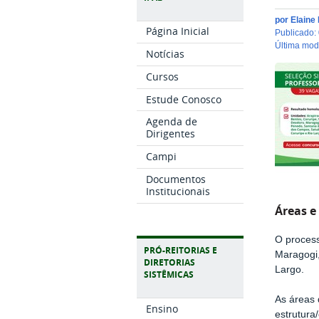
por
Elaine
Página Inicial
publicado
:
última mo
Notícias
Cursos
Estude Conosco
Agenda de
Dirigentes
Campi
Documentos
Institucionais
Áreas e
O process
PRÓ-REITORIAS E
Maragogi,
DIRETORIAS
Largo.
SISTÊMICAS
As áreas 
Ensino
estrutura