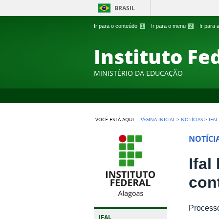
BRASIL
Ir para o conteúdo
1
Ir para o menu
2
Ir para
Instituto Fe
MINISTÉRIO DA EDUCAÇÃO
VOCÊ ESTÁ AQUI:
PÁGINA INICIAL
>
NOTÍCIAS
>
IFA
NOTÍCI
Ifa
con
Processo
IFAL