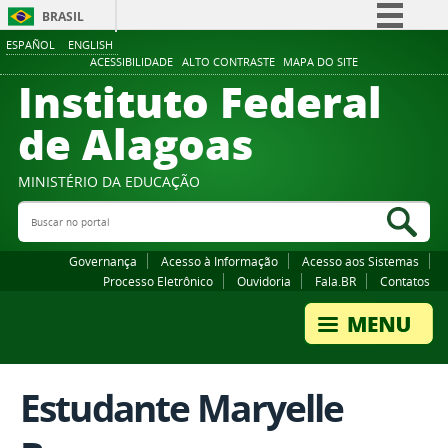
BRASIL
ESPAÑOL
ENGLISH
Simplifique!
ACESSIBILIDADE
ALTO CONTRASTE
MAPA DO SITE
Instituto Federal
Comunica BR
Participe
de Alagoas
Acesso à informação
Legislação
MINISTÉRIO DA EDUCAÇÃO
Buscar no portal
Canais
Bus
Governança
Acesso à Informação
Acesso aos Sistemas
Processo Eletrônico
Ouvidoria
Fala.BR
Contatos
Estudante Maryelle