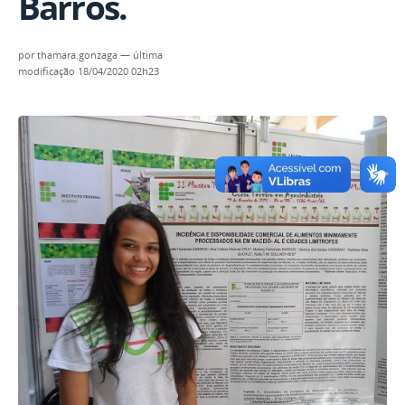
Barros.
por
thamara.gonzaga
—
última
modificação
18/04/2020 02h23