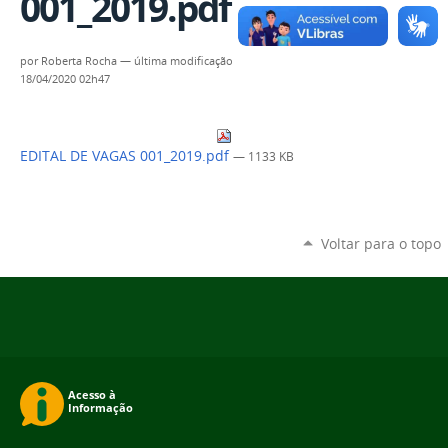
001_2019.pdf
por
Roberta Rocha
—
última modificação
18/04/2020 02h47
EDITAL DE VAGAS 001_2019.pdf
— 1133 KB
Voltar para o topo