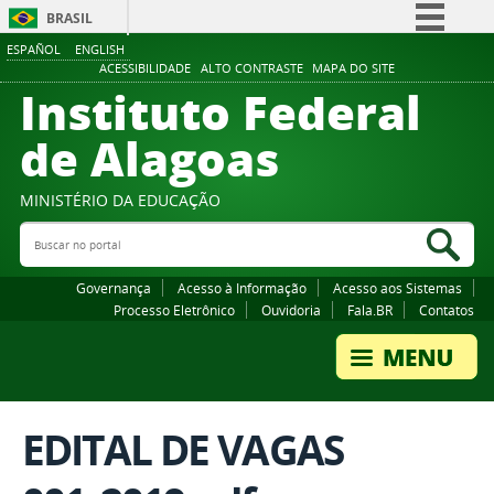
BRASIL
ESPAÑOL
ENGLISH
Simplifique!
ACESSIBILIDADE
ALTO CONTRASTE
MAPA DO SITE
Instituto Federal
Comunica BR
Participe
de Alagoas
Acesso à informação
Legislação
MINISTÉRIO DA EDUCAÇÃO
Buscar no portal
Canais
Bus
Governança
Acesso à Informação
Acesso aos Sistemas
Processo Eletrônico
Ouvidoria
Fala.BR
Contatos
EDITAL DE VAGAS