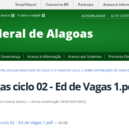
Simplifique!
Comunica BR
Participe
Acesso à infor
 a busca
3
Ir para o rodapé
4
ACESSIBILIDADE
ALTO CONT
deral de Alagoas
Governança
Acesso à Informação
Acesso aos Sistemas
Processo Ele
-IFAL DIVULGA RESULTADO DO CICLO 01 E VAGAS DO CICLO 2 SOBRE DISTRIBUIÇÃO DE VAGAS
as ciclo 02 - Ed de Vagas 1.p
o Vicente Santos
—
última modificação
18/04/2020 02h22
ciclo 02 - Ed de Vagas 1.pdf
— 94 KB