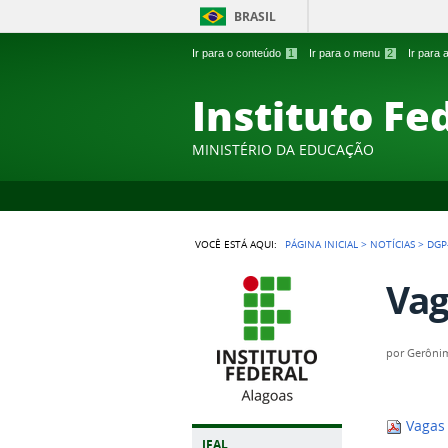
BRASIL
Ir para o conteúdo
1
Ir para o menu
2
Ir para
Instituto Fe
MINISTÉRIO DA EDUCAÇÃO
VOCÊ ESTÁ AQUI:
PÁGINA INICIAL
>
NOTÍCIAS
>
DGP
Vag
por
Gerônim
Vagas 
IFAL