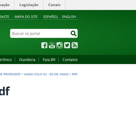
mação
Legislação
Canais
RASTE
MAPA DO SITE
ESPAÑOL
ENGLISH
Buscar no portal
Buscar no portal
Facebook
YouTube
Instagram
Twitter
RSS
trônico
Ouvidoria
Fala.BR
Contatos
 DE PROFESSOR
>
VAGAS CICLO 02 - ED DE VAGAS 1.PDF
df