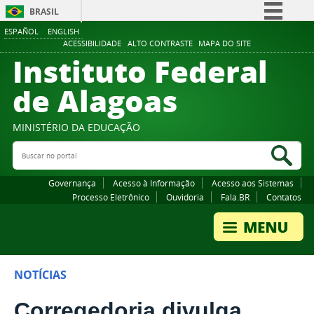
BRASIL
ESPAÑOL
ENGLISH
Simplifique!
ACESSIBILIDADE
ALTO CONTRASTE
MAPA DO SITE
Instituto Federal
Comunica BR
Participe
de Alagoas
Acesso à informação
Legislação
MINISTÉRIO DA EDUCAÇÃO
Buscar no portal
Canais
Bus
Governança
Acesso à Informação
Acesso aos Sistemas
Processo Eletrônico
Ouvidoria
Fala.BR
Contatos
NOTÍCIAS
Corregedoria divulga