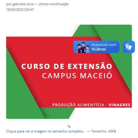
por
gabriela.silva
—
última modificação
18/04/2020 02h47
Clique para ver a imagem no tamanho completo…
—
Tamanho
: 43KB