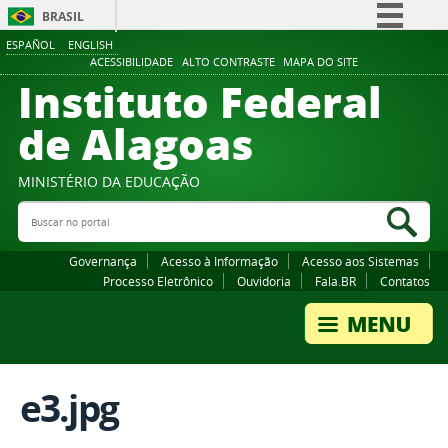
BRASIL
ESPAÑOL
ENGLISH
Simplifique!
ACESSIBILIDADE
ALTO CONTRASTE
MAPA DO SITE
Instituto Federal
Comunica BR
Participe
de Alagoas
Acesso à informação
Legislação
MINISTÉRIO DA EDUCAÇÃO
Buscar no portal
Canais
Bus
Governança
Acesso à Informação
Acesso aos Sistemas
Processo Eletrônico
Ouvidoria
Fala.BR
Contatos
e3.jpg